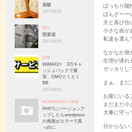
葉酸
ばっちり陽
2017/03/29
ばんざーー
夫と喜び合
独立
小さな命が
開業届
私達を選ん
2017/03/28
なかなか授
情報
生理が遅れ
WiMAX2+ 3万キャ
ガッカリし
ッシュバックで最
安 GMOとくとく
まぁ、まだ
BB
2017/03/24
お腹にいる
WORDPRESS
/
情報
まだまだ小
PHP7にバージョンア
大事に守っ
ップしたらwordpress
の画面がエラーで真
分からない
っ白に