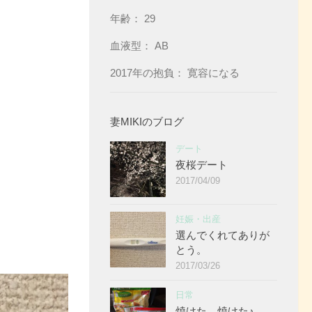
年齢： 29
血液型： AB
2017年の抱負： 寛容になる
妻MIKIのブログ
デート
夜桜デート
2017/04/09
妊娠・出産
選んでくれてありが
とう。
2017/03/26
日常
焼けた、焼けた♪