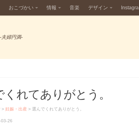
おこづかい
情報
音楽
デザイン
Instagr
 -夫婦円満-
でくれてありがとう。
P
>
妊娠・出産
>
選んでくれてありがとう。
-03-26