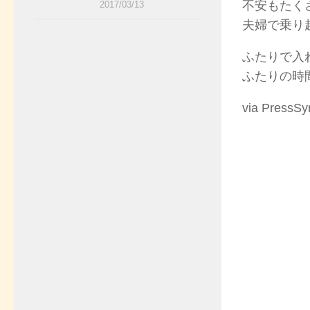
不安もたく
2017/03/13
夫婦で乗り
ふたりで入
ふたりの時
via PressSy