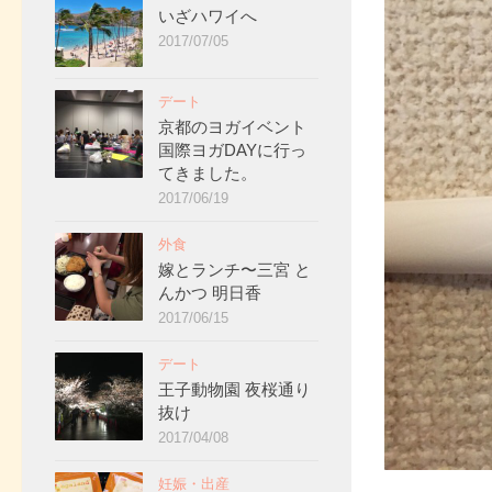
いざハワイへ
2017/07/05
デート
京都のヨガイベント
国際ヨガDAYに行っ
てきました。
2017/06/19
外食
嫁とランチ〜三宮 と
んかつ 明日香
2017/06/15
デート
王子動物園 夜桜通り
抜け
2017/04/08
妊娠・出産