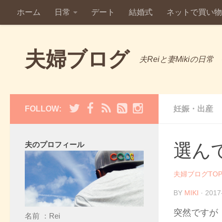
ホーム
日常
デート
結婚式
ネットで買い物
夫婦ブログ
夫Reiと妻Mikiの日常
FOLLOW:
妊娠・出産
夫のプロフィール
選ん
夫婦ブログTO
BY
MIKI
· 2017
突然ですが
名前 ：Rei