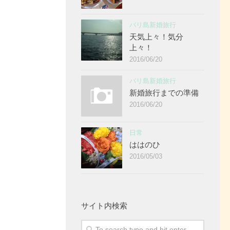
バリ島新婚旅行
天気上々！気分
上々！
2016/06/20
バリ島新婚旅行
新婚旅行までの準備
2016/06/20
日常
ははのひ
2016/05/03
サイト内検索