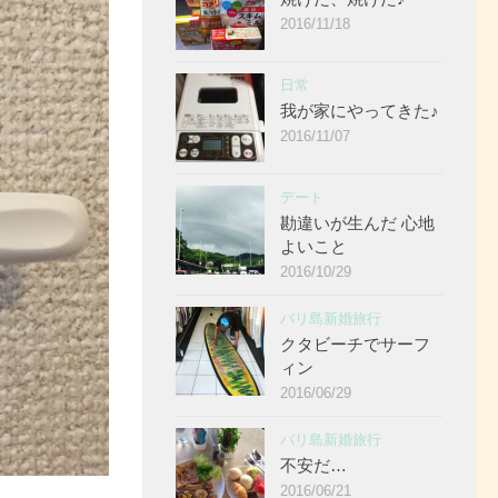
2016/11/18
日常
我が家にやってきた♪
2016/11/07
デート
勘違いが生んだ 心地
よいこと
2016/10/29
バリ島新婚旅行
クタビーチでサーフ
ィン
2016/06/29
バリ島新婚旅行
不安だ…
2016/06/21