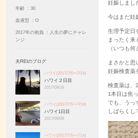
妊娠しまし
年齢 ：30
今はまだ妊
血液型 ：O
生理予定日
2017年の抱負 ：人生の夢にチャレ
まったく来
ンジ
（いつも何
夫REIのブログ
まさかと思
妊娠検査薬
ハワイ(2017/7/5〜7/14)
ハワイ２日目
検査薬は、
2017/09/16
1本目は焦
でも、うっ
ハワイ(2017/7/5〜7/14)
しばらくし
ハワイ1日目
2017/09/08
ハワイ(2017/7/5〜7/14)